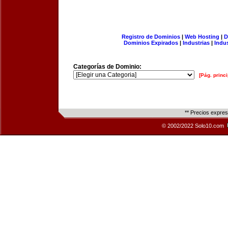
Registro de Dominios
|
Web Hosting
|
D
Dominios Expirados
|
Industrias
|
Indu
Categorías de Dominio:
[Pág. princi
** Precios expre
© 2002/2022 Solo10.com