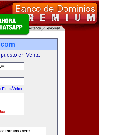
.com
 puesto en Venta
OM
 ElectrÃ³nico
tas
ealizar una Oferta