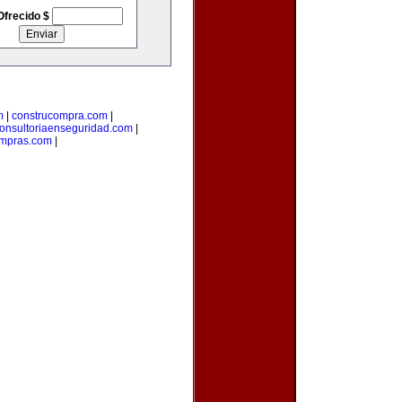
Ofrecido $
m
|
construcompra.com
|
onsultoriaenseguridad.com
|
mpras.com
|