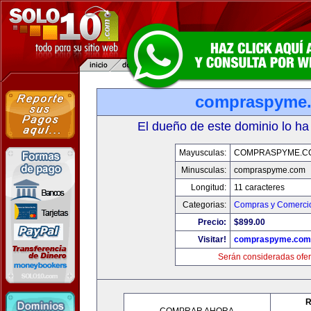
compraspyme
El dueño de este dominio lo ha
Mayusculas:
COMPRASPYME.C
Minusculas:
compraspyme.com
Longitud:
11 caracteres
Categorias:
Compras y Comercio
Precio:
$899.00
Visitar!
compraspyme.com
Serán consideradas ofer
R