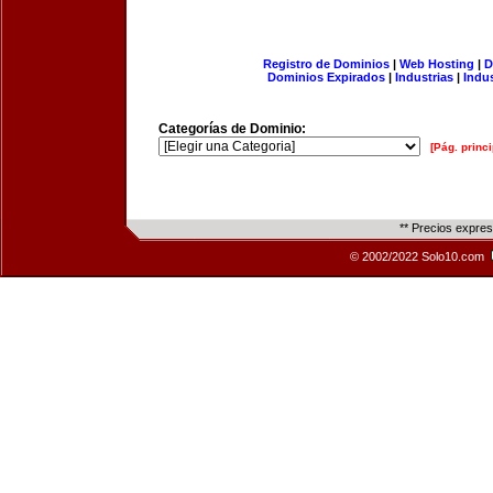
Registro de Dominios
|
Web Hosting
|
D
Dominios Expirados
|
Industrias
|
Indu
Categorías de Dominio:
[Pág. princi
** Precios expre
© 2002/2022 Solo10.com