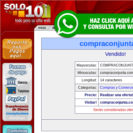
compraconjunt
Vendido!
Mayusculas:
COMPRACONJUNT
Minusculas:
compraconjunta.co
Longitud:
14 caracteres
Categorias:
Compras y Comercio
Precio:
Realizar una oferta
Visitar!
compraconjunta.c
Serán consideradas ofer