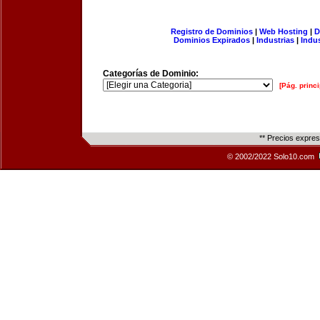
Registro de Dominios
|
Web Hosting
|
D
Dominios Expirados
|
Industrias
|
Indu
Categorías de Dominio:
[Pág. princi
** Precios expre
© 2002/2022 Solo10.com