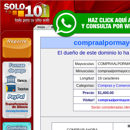
compraalpormay
El dueño de este dominio lo ha
Mayusculas:
COMPRAALPORMA
Minusculas:
compraalpormayor.
Longitud:
16 caracteres
Categorias:
Compras y Comercio
Precio:
$1,400.00
Visitar!
compraalpormayor
Serán consideradas ofer
R