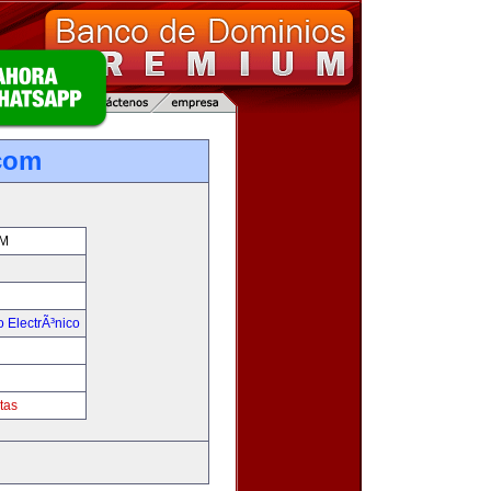
com
M
 ElectrÃ³nico
tas