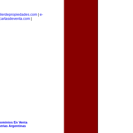
ilerdepropiedades.com
|
e-
cartasdeventa.com
|
ominios En Venta
strias Argentinas