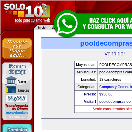
pooldecompra
Vendido!
Mayusculas:
POOLDECOMPRAS
Minusculas:
pooldecompras.com
Longitud:
13 caracteres
Categorias:
Compras y Comercio
Precio:
$950.00
Visitar!
pooldecompras.co
Serán consideradas ofer