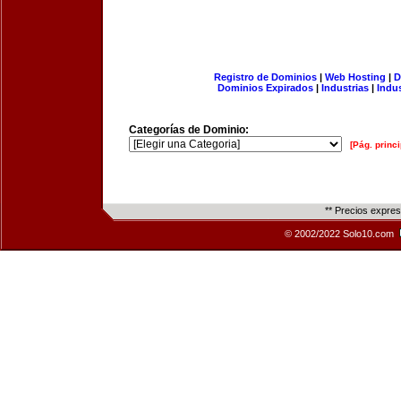
Registro de Dominios
|
Web Hosting
|
D
Dominios Expirados
|
Industrias
|
Indu
Categorías de Dominio:
[Pág. princi
** Precios expre
© 2002/2022 Solo10.com