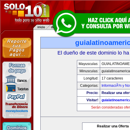
guialatinoameri
El dueño de este dominio lo ha
Mayusculas:
GUIALATINOAME
Minusculas:
guialatinoameric
Longitud:
17 caracteres
Categorias:
InformaciÃ³n y Not
Precio:
Realizar una ofer
Visitar!
guialatinoameri
Serán consideradas ofer
Realizar una Oferta