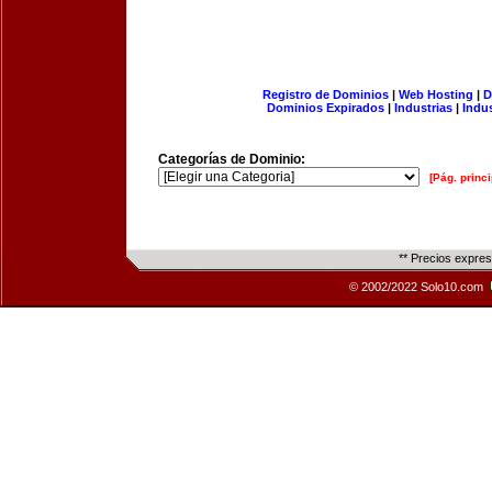
Registro de Dominios
|
Web Hosting
|
D
Dominios Expirados
|
Industrias
|
Indu
Categorías de Dominio:
[Pág. princi
** Precios expre
© 2002/2022 Solo10.com