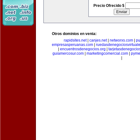
Precio Ofrecido $
Otros dominios en venta:
rapidsites.net
|
canjes.net
|
networxs.com
|
pu
empresasperuanas.com
|
ruedasdenegociosvirtual
|
encuentrosdenegocios.org
|
tarjetasdenegocio
guiamercosur.com
|
marketingcomercial.com
|
pyme
|