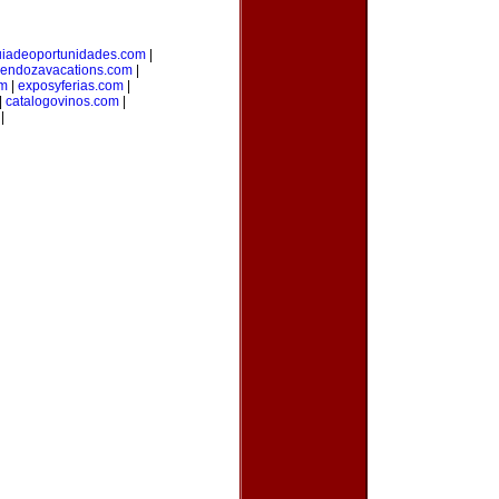
uiadeoportunidades.com
|
endozavacations.com
|
om
|
exposyferias.com
|
|
catalogovinos.com
|
|