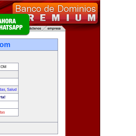
com
COM
das
,
Salud
rta!
tas