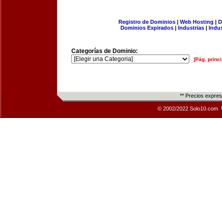
Registro de Dominios
|
Web Hosting
|
D
Dominios Expirados
|
Industrias
|
Indu
Categorías de Dominio:
[Pág. princi
** Precios expre
© 2002/2022 Solo10.com