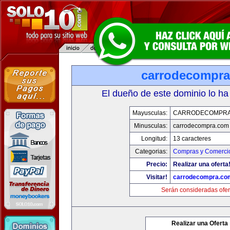
carrodecompr
El dueño de este dominio lo ha
Mayusculas:
CARRODECOMPRA
Minusculas:
carrodecompra.com
Longitud:
13 caracteres
Categorias:
Compras y Comercio
Precio:
Realizar una oferta
Visitar!
carrodecompra.co
Serán consideradas ofer
Realizar una Oferta