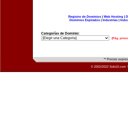
Registro de Dominios
|
Web Hosting
|
D
Dominios Expirados
|
Industrias
|
Indu
Categorías de Dominio:
[Pág. princi
** Precios expre
© 2002/2022 Solo10.com