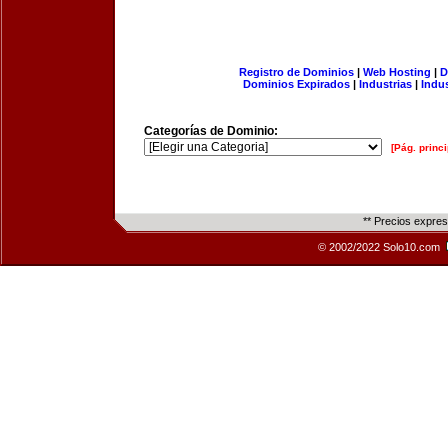
Registro de Dominios
|
Web Hosting
|
D
Dominios Expirados
|
Industrias
|
Indu
Categorías de Dominio:
[Pág. princi
** Precios expre
© 2002/2022 Solo10.com