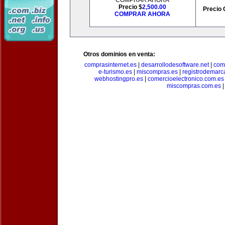
COMPRAR AHORA
Precio $
2,500.00
Precio 
COMPRAR AHORA
Otros dominios en venta:
comprasinternet.es
|
desarrollodesoftware.net
|
com
e-turismo.es
|
miscompras.es
|
registrodemarc
webhostingpro.es
|
comercioelectronico.com.es
miscompras.com.es
|