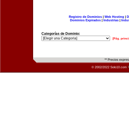
Registro de Dominios
|
Web Hosting
|
D
Dominios Expirados
|
Industrias
|
Indu
Categorías de Dominio:
[Pág. princi
** Precios expre
© 2002/2022 Solo10.com