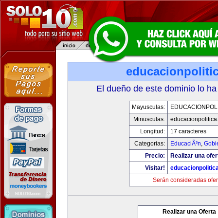
educacionpoliti
El dueño de este dominio lo ha
Mayusculas:
EDUCACIONPOLI
Minusculas:
educacionpolitic
Longitud:
17 caracteres
Categorias:
EducaciÃ³n
,
Gobi
Precio:
Realizar una ofer
Visitar!
educacionpolitic
Serán consideradas ofer
Realizar una Oferta