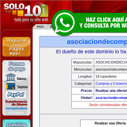
asociaciondecom
El dueño de este dominio lo ha
Mayusculas:
ASOCIACIONDEC
Minusculas:
asociaciondecompr
Longitud:
19 caracteres
Categorias:
Compras y Comercio
Precio:
Realizar una oferta
Visitar!
asociaciondecomp
Serán consideradas ofer
Realizar una Oferta