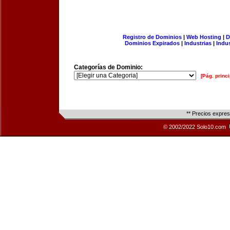
Registro de Dominios
|
Web Hosting
|
D
Dominios Expirados
|
Industrias
|
Indu
Categorías de Dominio:
[Pág. princi
** Precios expre
© 2002/2022 Solo10.com