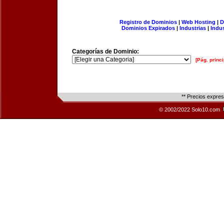
Registro de Dominios
|
Web Hosting
|
D
Dominios Expirados
|
Industrias
|
Indu
Categorías de Dominio:
[Pág. princi
** Precios expre
© 2002/2022 Solo10.com