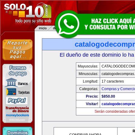
catalogodecomp
El dueño de este dominio lo ha
Mayusculas:
CATALOGODECOM
Minusculas:
catalogodecompras
Longitud:
17 caracteres
Categorias:
Compras y Comercio
Precio:
$850.00
Visitar!
catalogodecompra
Serán consideradas ofer
R