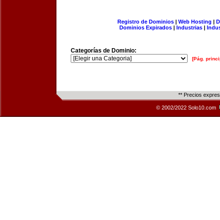
Registro de Dominios
|
Web Hosting
|
D
Dominios Expirados
|
Industrias
|
Indu
Categorías de Dominio:
[Pág. princi
** Precios expre
© 2002/2022 Solo10.com