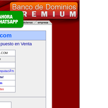
.com
 puesto en Venta
A.COM
m
omputaciÃ³n
ta!
om
tas