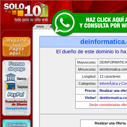
deinformatica
El dueño de este dominio lo ha
Mayusculas:
DEINFORMATIC
Minusculas:
deinformatica.co
Longitud:
13 caracteres
Categorias:
InformÃ¡tica y C
Precio:
Realizar una ofer
Visitar!
deinformatica.c
Serán consideradas ofer
Realizar una Oferta