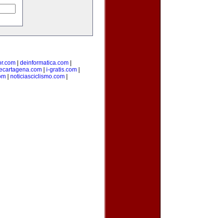
ior.com
|
deinformatica.com
|
ecartagena.com
|
i-gratis.com
|
om
|
noticiasciclismo.com
|