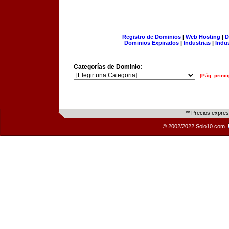
Registro de Dominios
|
Web Hosting
|
D
Dominios Expirados
|
Industrias
|
Indu
Categorías de Dominio:
[Pág. princi
** Precios expre
© 2002/2022 Solo10.com