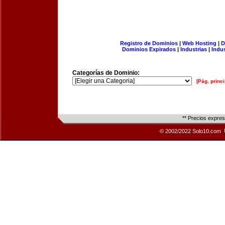
Registro de Dominios
|
Web Hosting
|
D
Dominios Expirados
|
Industrias
|
Indu
Categorías de Dominio:
[Pág. princi
** Precios expre
© 2002/2022 Solo10.com