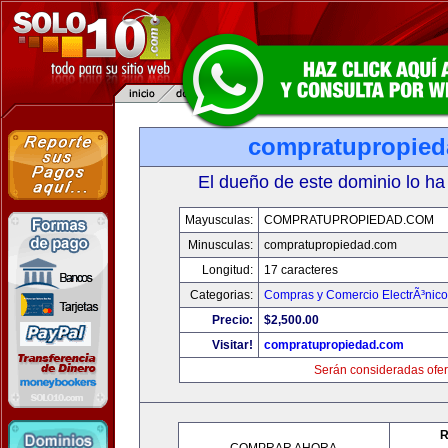
compratupropie
El dueño de este dominio lo ha
Mayusculas:
COMPRATUPROPIEDAD.COM
Minusculas:
compratupropiedad.com
Longitud:
17 caracteres
Categorias:
Compras y Comercio ElectrÃ³nico
Precio:
$2,500.00
Visitar!
compratupropiedad.com
Serán consideradas ofer
R