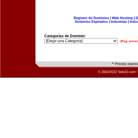
Registro de Dominios
|
Web Hosting
|
D
Dominios Expirados
|
Industrias
|
Indu
Categorías de Dominio:
[Pág. princi
** Precios expre
© 2002/2022 Solo10.com