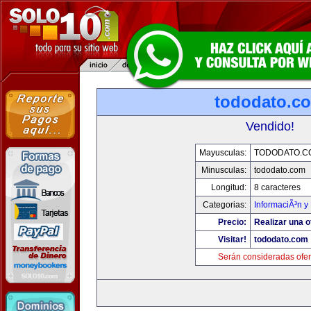
tododato.c
Vendido!
Mayusculas:
TODODATO.C
Minusculas:
tododato.com
Longitud:
8 caracteres
Categorias:
InformaciÃ³n y 
Precio:
Realizar una o
Visitar!
tododato.com
Serán consideradas ofer