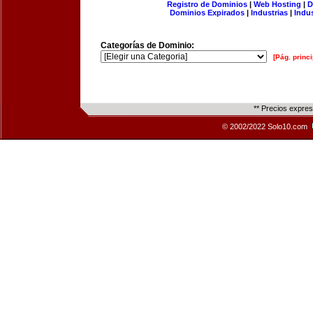
Registro de Dominios
|
Web Hosting
|
D
Dominios Expirados
|
Industrias
|
Indu
Categorías de Dominio:
[Pág. princi
** Precios expre
© 2002/2022 Solo10.com