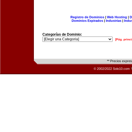
Registro de Dominios
|
Web Hosting
|
D
Dominios Expirados
|
Industrias
|
Indu
Categorías de Dominio:
[Pág. princi
** Precios expre
© 2002/2022 Solo10.com