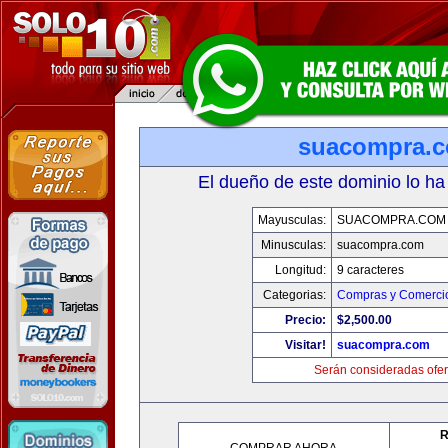
suacompra.
El dueño de este dominio lo ha
Mayusculas:
SUACOMPRA.COM
Minusculas:
suacompra.com
Longitud:
9 caracteres
Categorias:
Compras y Comercio
Precio:
$2,500.00
Visitar!
suacompra.com
Serán consideradas ofer
R