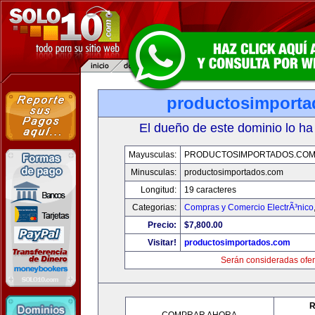
productosimport
El dueño de este dominio lo ha
Mayusculas:
PRODUCTOSIMPORTADOS.CO
Minusculas:
productosimportados.com
Longitud:
19 caracteres
Categorias:
Compras y Comercio ElectrÃ³nico
Precio:
$7,800.00
Visitar!
productosimportados.com
Serán consideradas ofer
R