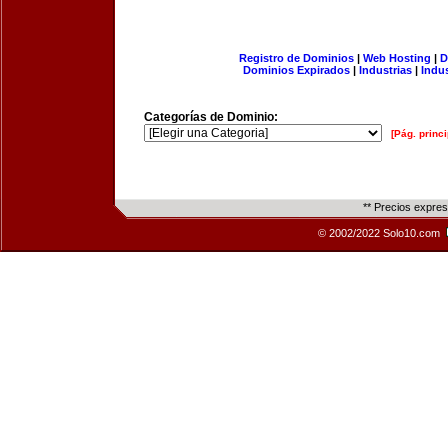
Registro de Dominios
|
Web Hosting
|
D
Dominios Expirados
|
Industrias
|
Indu
Categorías de Dominio:
[Pág. princi
** Precios expre
© 2002/2022 Solo10.com