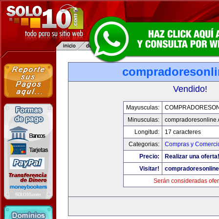
compradoresonl
Vendido!
Mayusculas:
COMPRADORESON
Minusculas:
compradoresonline
Longitud:
17 caracteres
Categorias:
Compras y Comercio
Precio:
Realizar una oferta
Visitar!
compradoresonlin
Serán consideradas ofer