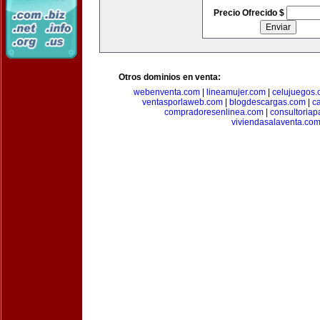
Precio Ofrecido $
Otros dominios en venta:
webenventa.com
|
lineamujer.com
|
celujuegos
ventasporlaweb.com
|
blogdescargas.com
|
ca
compradoresenlinea.com
|
consultoria
viviendasalaventa.co