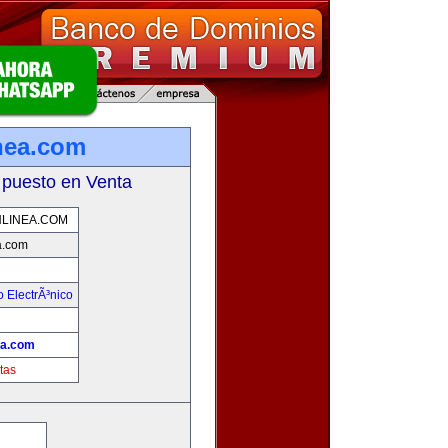
nea.com
 puesto en Venta
LINEA.COM
a.com
 ElectrÃ³nico
!
ea.com
tas