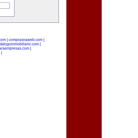
.com
|
comprasnaweb.com
|
talogoinmobiliario.com
|
paraempresas.com
|
m
|