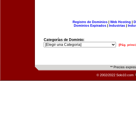
Registro de Dominios
|
Web Hosting
|
D
Dominios Expirados
|
Industrias
|
Indu
Categorías de Dominio:
[Pág. princi
** Precios expre
© 2002/2022 Solo10.com