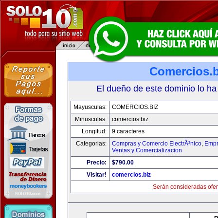
Comercios.b
El dueño de este dominio lo ha
Mayusculas:
COMERCIOS.BIZ
Minusculas:
comercios.biz
Longitud:
9 caracteres
Categorias:
Compras y Comercio ElectrÃ³nico
,
Empr
Ventas y Comercializacion
Precio:
$790.00
Visitar!
comercios.biz
Serán consideradas ofer