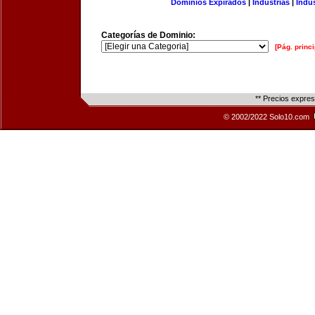
Dominios Expirados
|
Industrias
|
Indu
Categorías de Dominio:
[Pág. princi
** Precios expre
© 2002/2022 Solo10.com