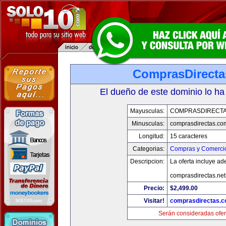
ComprasDirect
El dueño de este dominio lo ha
Mayusculas:
COMPRASDIRECT
Minusculas:
comprasdirectas.co
Longitud:
15 caracteres
Categorias:
Compras y Comercio
Descripcion:
La oferta incluye a
comprasdirectas.ne
Precio:
$2,499.00
Visitar!
comprasdirectas.
Serán consideradas ofer