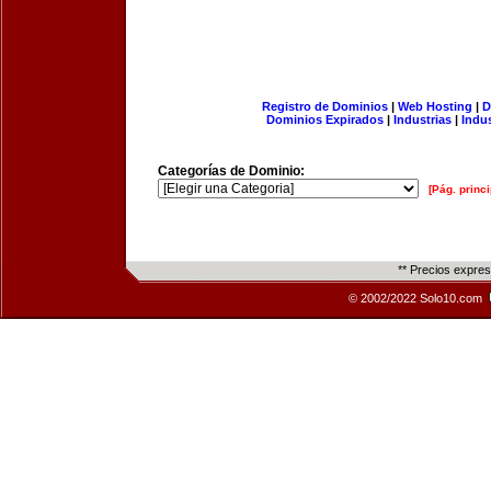
Registro de Dominios
|
Web Hosting
|
D
Dominios Expirados
|
Industrias
|
Indu
Categorías de Dominio:
[Pág. princi
** Precios expre
© 2002/2022 Solo10.com