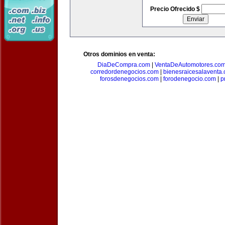
Precio Ofrecido $
Otros dominios en venta:
DiaDeCompra.com
|
VentaDeAutomotores.co
corredordenegocios.com
|
bienesraicesalaventa
forosdenegocios.com
|
forodenegocio.com
|
p