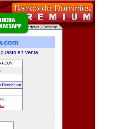
a.com
 puesto en Venta
RA.COM
m
 ElectrÃ³nico
!
om
tas