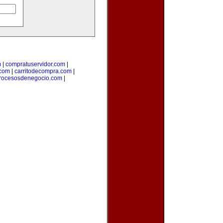
m
|
compratuservidor.com
|
.com
|
carritodecompra.com
|
rocesosdenegocio.com
|