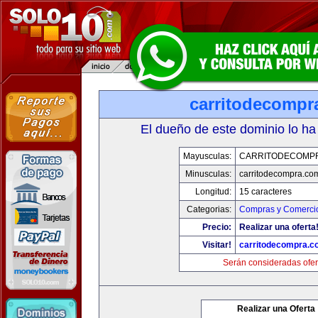
carritodecompr
El dueño de este dominio lo ha
Mayusculas:
CARRITODECOMP
Minusculas:
carritodecompra.co
Longitud:
15 caracteres
Categorias:
Compras y Comercio
Precio:
Realizar una oferta
Visitar!
carritodecompra.c
Serán consideradas ofer
Realizar una Oferta