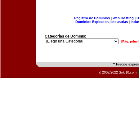
Registro de Dominios
|
Web Hosting
|
D
Dominios Expirados
|
Industrias
|
Indu
Categorías de Dominio:
[Pág. princi
** Precios expre
© 2002/2022 Solo10.com