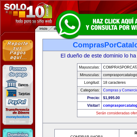
ComprasPorCatal
El dueño de este dominio lo ha
Mayusculas:
COMPRASPORCAT
Minusculas:
comprasporcatalog
Longitud:
18 caracteres
Categorias:
Compras y Comercio
Precio:
$1,995.00
Visitar!
comprasporcatalo
Serán consideradas ofer
R