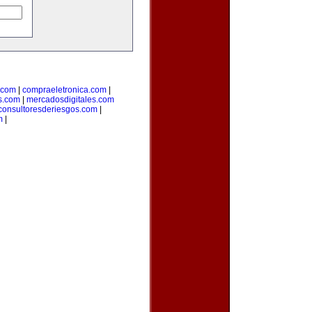
.com
|
compraeletronica.com
|
s.com
|
mercadosdigitales.com
consultoresderiesgos.com
|
m
|