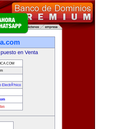
ca.com
 puesto en Venta
ICA.COM
om
 ElectrÃ³nico
!
com
tas