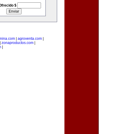
Ofrecido $
anina.com
|
agroventa.com
|
|
zonaproductos.com
|
m
|