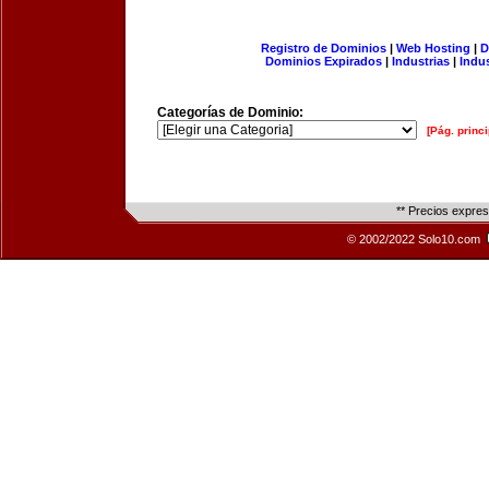
Registro de Dominios
|
Web Hosting
|
D
Dominios Expirados
|
Industrias
|
Indu
Categorías de Dominio:
[Pág. princi
** Precios expre
© 2002/2022 Solo10.com