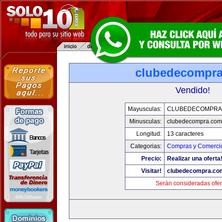
clubedecompr
Vendido!
Mayusculas:
CLUBEDECOMPRA
Minusculas:
clubedecompra.com
Longitud:
13 caracteres
Categorias:
Compras y Comercio
Precio:
Realizar una oferta
Visitar!
clubedecompra.co
Serán consideradas ofer