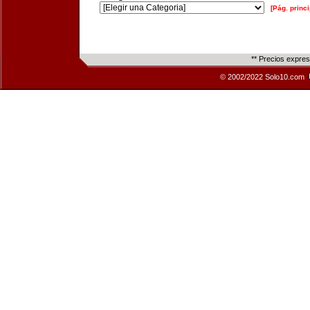
[Pág. princi
** Precios expre
© 2002/2022 Solo10.com