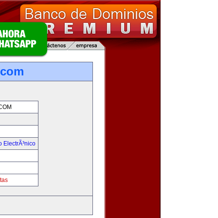
.com
COM
 ElectrÃ³nico
!
tas