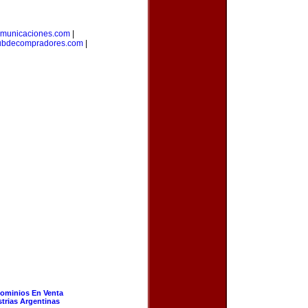
omunicaciones.com
|
ubdecompradores.com
|
ominios En Venta
strias Argentinas