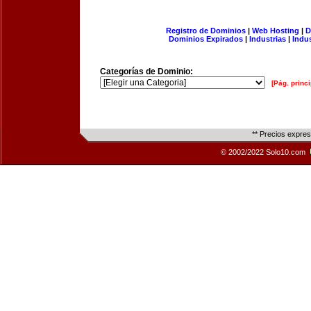
Registro de Dominios
|
Web Hosting
|
D
Dominios Expirados
|
Industrias
|
Indu
Categorías de Dominio:
[Pág. princi
** Precios expre
© 2002/2022 Solo10.com