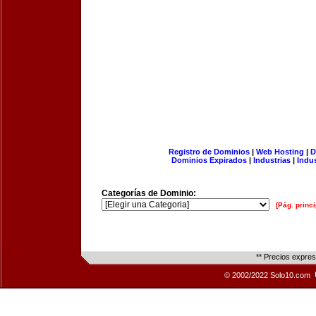
Registro de Dominios
|
Web Hosting
|
D
Dominios Expirados
|
Industrias
|
Indu
Categorías de Dominio:
[Pág. princi
** Precios expre
© 2002/2022 Solo10.com