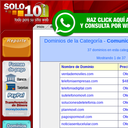
Dominios de la Categoría -
Comunica
37 dominios en esta categ
Mostrando 1 de 37
Nombre de Dominio
Prec
ventademoviles.com
Ofe
telefoniaempresas.com
$4
telefoniadigital.com
Ofe
sutelefonomovil.com
Ofe
solucionesdetelefonia.com
Ofe
planmovil.com
Ofe
pagospormovil.com
Ofe
noticiasentucelular.com
Ofe