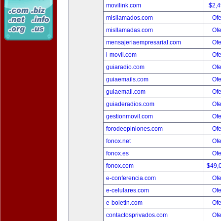
movilink.com
$2,
misllamados.com
Ofe
misllamadas.com
Ofe
mensajeriaempresarial.com
Ofe
i-movil.com
Ofe
guiaradio.com
Ofe
guiaemails.com
Ofe
guiaemail.com
Ofe
guiaderadios.com
Ofe
gestionmovil.com
Ofe
forodeopiniones.com
Ofe
fonox.net
Ofe
fonox.es
Ofe
fonox.com
$49,
e-conferencia.com
Ofe
e-celulares.com
Ofe
e-boletin.com
Ofe
contactosprivados.com
Ofe